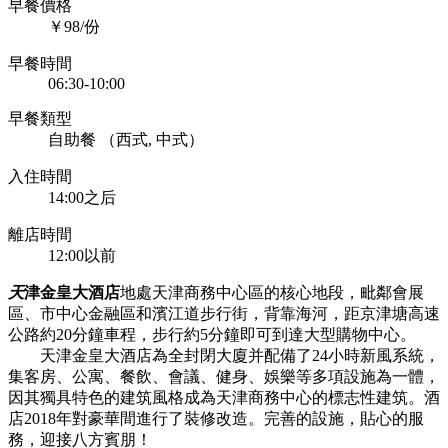
早餐價格
￥98/份
早餐時間
06:30-10:00
早餐類型
自助餐 （西式, 中式）
入住時間
14:00之后
離店時間
12:00以前
天
津金皇大酒店
地處天津商務中心區的核心地段，毗鄰會展
區、市中心金融區和濱江道步行街，背靠海河，距京津塘高速
公路約20分鐘車程，步行約5分鐘即可到達大型購物中心。
天津金皇大酒店為全封閉大廈并配備了24小時新風系統，
集客房、公寓、餐飲、會議、健身、娛樂等多項設施為一體，
因其獨具特色的建筑風格成為天津商務中心的標志性建筑。酒
店2018年對豪華間進行了裝修改造。完善的設施，貼心的服
務，迎接八方賓朋！